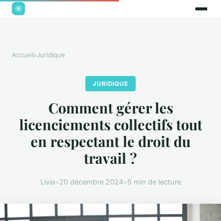
Accueil
›
Juridique
JURIDIQUE
Comment gérer les
licenciements collectifs tout
en respectant le droit du
travail ?
Livia
•
20 décembre 2024
•
5 min de lecture