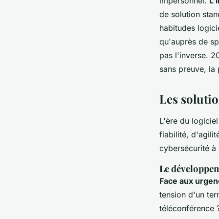
impersonnel.
L'
de solution stan
habitudes logici
qu'auprès de sp
pas l'inverse. 2
sans preuve, la 
Les soluti
L'ère du logici
fiabilité, d'agil
cybersécurité à
Le développem
Face aux urgence
tension d'un ter
téléconférence 