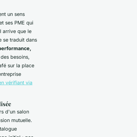
ent un sens
 et ses PME qui
l arrive que le
e se traduit dans
, performance,
 des besoins,
fé sur la place
entreprise
en vérifiant via
lisée
rs d'un salon
sion mutuelle.
atalogue