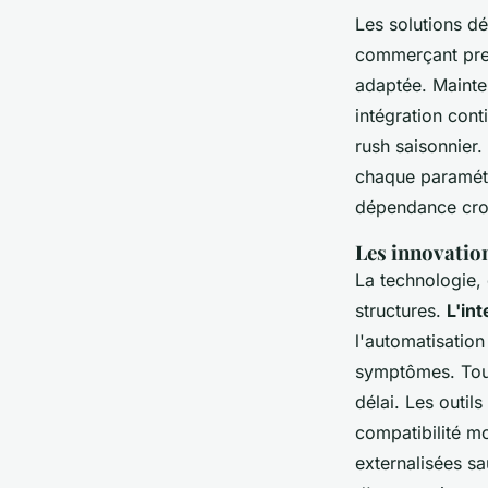
Les solutions d
commerçant pre
adaptée. Mainten
intégration conti
rush saisonnier.
chaque paramétra
dépendance croi
Les innovation
La technologie,
structures.
L'int
l'automatisation
symptômes.
Tou
délai.
Les outils 
compatibilité mo
externalisées sa