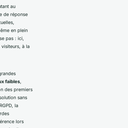
tant au
e de réponse
uelles,
 même en plein
e pas : ici,
isiteurs, à la
 grandes
ux faibles
,
ion des premiers
ésolution sans
 RGPD, la
ardes
férence lors