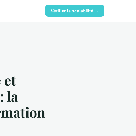
Vérifier la scalabilité →
 et
 la
ormation