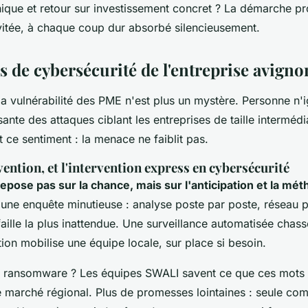
nique et retour sur investissement concret ? La démarche pr
vitée, à chaque coup dur absorbé silencieusement.
s de cybersécurité de l'entreprise avign
la vulnérabilité des PME n'est plus un mystère. Personne n'i
sante des attaques ciblant les entreprises de taille intermédia
ce sentiment : la menace ne faiblit pas.
évention, et l'intervention express en cybersécurité
repose pas sur la chance, mais sur l'anticipation et la mét
 une enquête minutieuse : analyse poste par poste, réseau p
faille la plus inattendue. Une surveillance automatisée chass
ntion mobilise une équipe locale, sur place si besoin.
e ransomware ? Les équipes SWALI savent ce que ces mots 
e marché régional
. Plus de promesses lointaines : seule comp