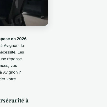
'impose en 2026
 à Avignon, la
nécessité. Les
 une réponse
nces, vos
 à Avignon
?
der votre
rsécurité à