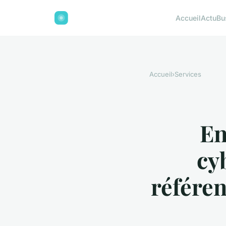
Accueil
Actu
Bu
Accueil
›
Services
En
cy
référen