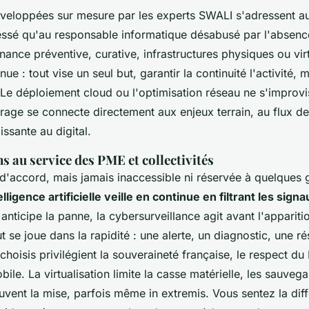
éveloppées sur mesure par les experts SWALI
s'adressent au
ssé qu'au responsable informatique désabusé par l'absenc
ance préventive, curative, infrastructures physiques ou virt
nue : tout vise un seul but, garantir la continuité l'activité,
 Le déploiement cloud ou l'optimisation réseau ne s'improvis
ge se connecte directement aux enjeux terrain, au flux de v
ssante au digital.
s au service des PME et collectivités
 d'accord, mais jamais inaccessible ni réservée à quelques
elligence artificielle veille en continue en filtrant les signa
 anticipe la panne, la cybersurveillance agit avant l'apparit
t se joue dans la rapidité : une alerte, un diagnostic, une r
choisis privilégient la souveraineté française, le respect du
bile. La virtualisation limite la casse matérielle, les sauveg
uvent la mise, parfois même in extremis. Vous sentez la dif