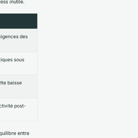
ss inutile.
xigences des
tiques sous
tte baisse
tivité post-
quilibre entre