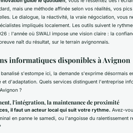
innovation guide le quotidien
, vous le ressentez dès l'échan
dard, mais une méthode affinée selon vos réalités, vos pics 
elles.
Le dialogue, la réactivité, la vraie négociation, vous n
écialistes impliqués localement.
Les outils suivent le rythme
026 : l'année où SWALI impose une vision claire : la confian
preuve naît du résultat, sur le terrain avignonnais.
ons informatiques disponibles à Avignon
el banalisé s'estompe ici, la demande s'exprime désormais 
ité et d'adaptation. Quels services distinguent l'entreprise in
 Avignon ?
ent, l'intégration, la maintenance de proximité
s, il faut un acteur local qui suit votre rythme.
Avez-vous
minal en panne le samedi, ou l'angoisse du ralentissement r
?