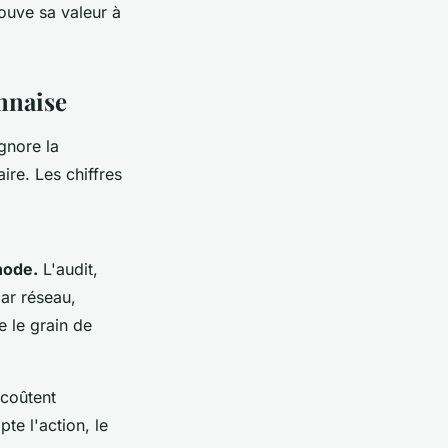
ouve sa valeur à
onnaise
gnore la
ire. Les chiffres
hode.
L'audit,
ar réseau,
e le grain de
coûtent
te l'action, le