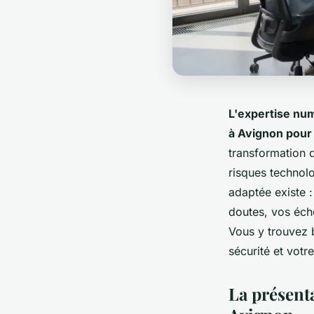
L'expertise num
à Avignon pour b
transformation d
risques technol
adaptée existe 
doutes, vos éc
Vous y trouvez 
sécurité et votr
La présenta