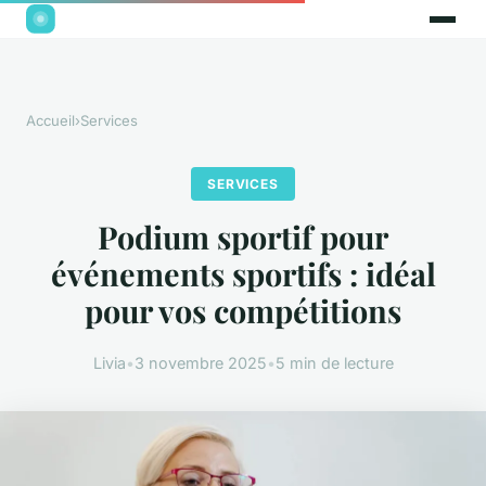
Accueil
›
Services
SERVICES
Podium sportif pour
événements sportifs : idéal
pour vos compétitions
Livia
•
3 novembre 2025
•
5 min de lecture