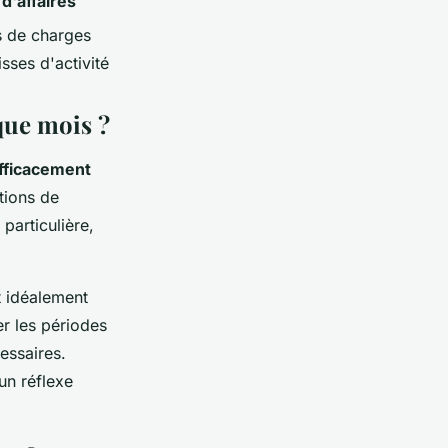
 d'affaires
s de charges
sses d'activité
que mois ?
fficacement
tions de
particulière,
t idéalement
er les périodes
essaires.
un réflexe