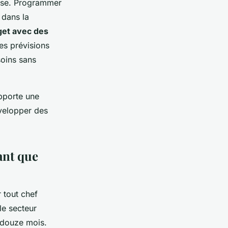
euse. Programmer
 dans la
get avec des
es prévisions
soins sans
pporte une
évelopper des
ant que
r tout chef
le secteur
 douze mois.