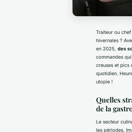
Traiteur ou che
hivernales ? Av
en 2025,
des so
commandes qui s'
creuses et pics 
quotidien. Heu
utopie !
Quelles str
de la gast
Le secteur culin
les périodes. Im