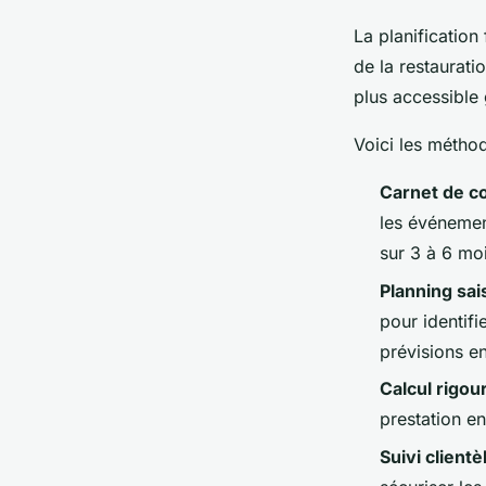
La planification
de la restaurat
plus accessible 
Voici les méthod
Carnet de c
les événemen
sur 3 à 6 mo
Planning sai
pour identifi
prévisions 
Calcul rigou
prestation en
Suivi clientè