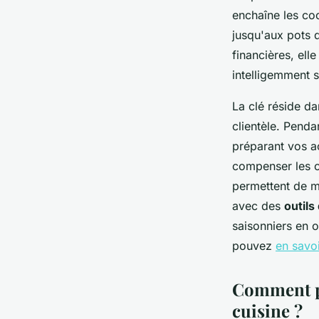
enchaîne les co
jusqu'aux pots 
financières, el
intelligemment s
La clé réside da
clientèle. Penda
préparant vos ac
compenser les cr
permettent de ma
avec des
outils
saisonniers en 
pouvez
en savoi
Comment pr
cuisine ?