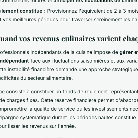
s commandes futures et
anticiper les fluctuations de chiffre
ulement constitué
: Provisionnez l'équivalent de 2 à 3 moi
 vos meilleures périodes pour traverser sereinement les bai
quand vos revenus culinaires varient cha
professionnels indépendants de la cuisine impose de
gérer e
indépendant
face aux fluctuations saisonnières et aux varia
e instabilité financière demande une approche stratégique 
ificités du secteur alimentaire.
pe consiste à constituer un fonds de roulement représentan
 de charges fixes. Cette réserve financière permet d'absorb
mpromettre la qualité de service ou les investissements néc
'épargne systématique durant les périodes hautes constitue 
ur lisser les revenus sur l'année.