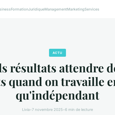
siness
Formation
Juridique
Management
Marketing
Services
ACTU
s résultats attendre d
ts quand on travaille e
qu'indépendant
Livia
•
7 novembre 2025
•
6 min de lecture