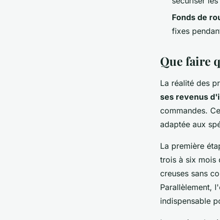
sécuriser le
Fonds de ro
fixes pendant
Que faire 
La réalité des 
ses revenus d'
commandes. Cett
adaptée aux spéc
La première éta
trois à six mois
creuses sans co
Parallèlement, l
indispensable po