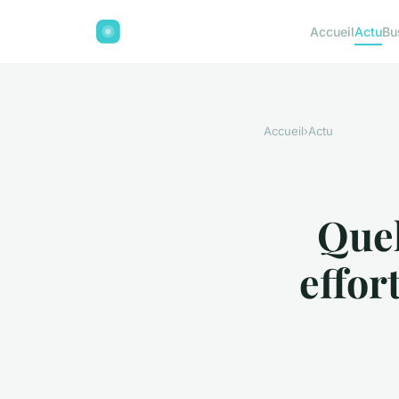
Accueil
Actu
Bu
Accueil
›
Actu
Quel
effor