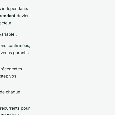
ls indépendants
épendant
devient
ecteur.
ariable :
ons confirmées,
evenus garantis
précédentes
ustez vos
l de chaque
 récurrents pour