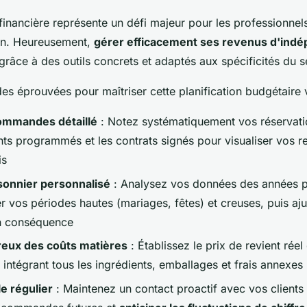
 financière représente un défi majeur pour les professionne
ion. Heureusement,
gérer efficacement ses revenus d'ind
grâce à des outils concrets et adaptés aux spécificités du s
es éprouvées pour maîtriser cette planification budgétaire v
ommandes détaillé
: Notez systématiquement vos réservati
ts programmés et les contrats signés pour visualiser vos r
is
sonnier personnalisé
: Analysez vos données des années 
er vos périodes hautes (mariages, fêtes) et creuses, puis aj
en conséquence
reux des coûts matières
: Établissez le prix de revient rée
 intégrant tous les ingrédients, emballages et frais annexes
le régulier
: Maintenez un contact proactif avec vos clients