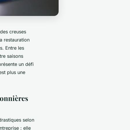
odes creuses
a restauration
. Entre les
tre saisons
présente un défi
est plus une
sonnières
drastiques selon
treprise : elle